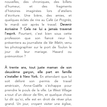
nouvelles, des chroniques, des billets
d'humeur, et des fragments
d'
histoires
imaginées lors d'ateliers
d'écriture
. Une
bière, des amies, et
quelques éclats de rire
au Café
Le Progrès
,
le mardi soir après le travail.
Devenir
écrivaine ? Cela ne lui a jamais traversé
l'esprit.
Pourtant, c'est bien sous cette
profession que son fiancé rieur la
présentera au journaliste de
Var Matin
, venu
les photographier sur le port de Toulon le
jour de leur mariage. Hasard ou
prémonition ?
À trente ans, tout juste maman de son
deuxième garçon, elle part en famille
s'installer à New York.
En
attendant que lui
soit délivré son permis de travail
américain,
Anne-Gaëlle s'échappe
pour
prendre le pouls de la ville. Le West Village
a tout d'un décor de film, et quelque chose
lui dit qu'ici, elle est en droit de rêver plus
grand. Un jour, croyant visiter une église,