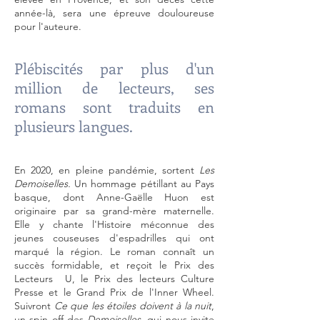
année-là, sera une épreuve douloureuse
pour l'auteure.
Plébiscités par plus d'un
million de lecteurs, ses
romans sont traduits en
plusieurs langues.
En 2020, en pleine pandémie, sortent
Les
Demoiselles.
Un hommage pétillant au Pays
basque, dont Anne-Gaëlle Huon est
originaire par sa grand-mère maternelle.
Elle
y chante l'Histoire méconnue des
jeunes couseuses d'espadrilles qui ont
marqué la région. Le roman connaît un
succès formidable, et reçoit le Prix des
Lecteurs U, le Prix des lecteurs Culture
Presse et le Grand Prix de l'Inner Wheel.
Suivront
Ce que les étoiles doivent à la nuit
,
un spin off des
Demoiselles
, qui nous invite