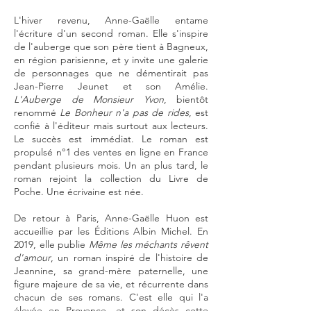
L'hiver revenu, Anne-Gaëlle entame
l'écriture d'un second roman. Elle s'inspire
de l'auberge que son père tient à Bagneux,
en région parisienne, et y invite une galerie
de personnages que ne démentirait pas
Jean-Pierre Jeunet et son Amélie.
L'Auberge de Monsieur Yvon
, bientôt
renommé
Le Bonheur n'a pas de rides
, est
confié à l'éditeur mais surtout aux lecteurs.
Le succès est immédiat.
Le roman est
propulsé n°1 des ventes en ligne en France
pendant plusieurs mois.
Un an plus tard, le
roman rejoint la collection du Livre de
Poche. Une écrivaine est née.
De retour à Paris, Anne-Gaëlle Huon est
accueillie par les Éditions Albin Michel. En
2019, elle publie
Même les méchants rêvent
d'amour
, un roman inspiré de l'histoire de
Jeannine, sa grand-mère paternelle, une
figure majeure de sa vie, et récurrente dans
chacun de ses romans. C'est elle qui l'a
élevée en Provence, et son décès cette